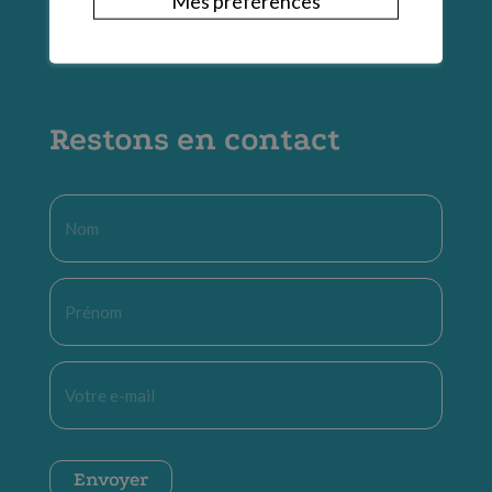
Mes préférences
Restons en contact
Nom
*
Prénom
*
E-
mail
*
CAPTCHA
Envoyer