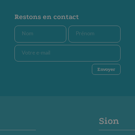
Restons en contact
Nom
Prénom
*
*
E-
mail
*
CAPTCHA
Envoyer
Sion