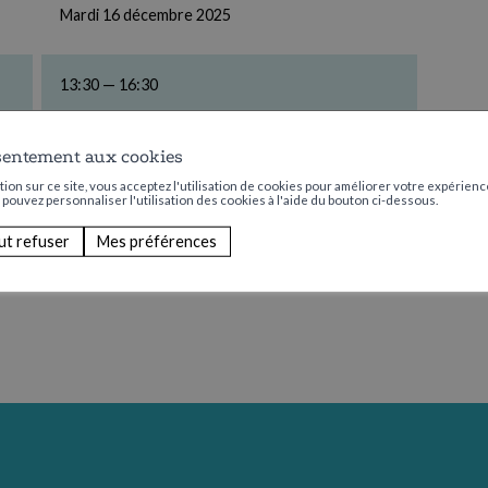
Mardi 16 décembre 2025
13:30 — 16:30
Aucun
sentement aux cookies
ion sur ce site, vous acceptez l'utilisation de cookies pour améliorer votre expérience
s pouvez personnaliser l'utilisation des cookies à l'aide du bouton ci-dessous.
ut refuser
Mes préférences