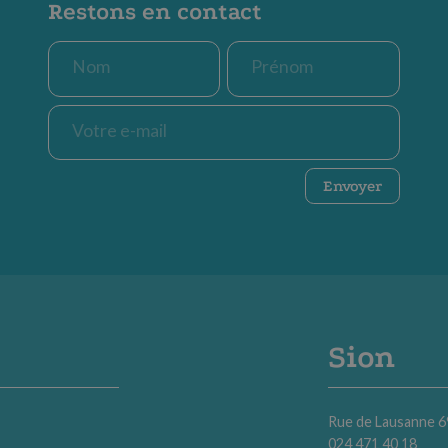
Restons en contact
Nom
Prénom
*
*
E-
mail
*
CAPTCHA
Envoyer
Sion
Rue de Lausanne 6
024 471 40 18