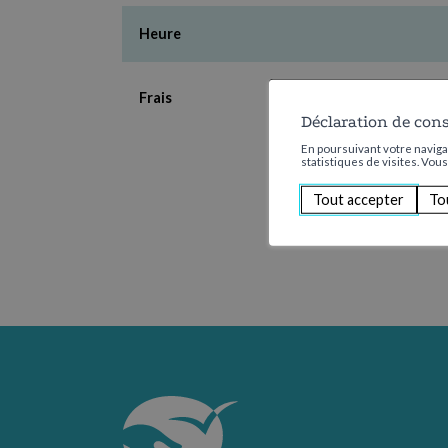
Heure
Frais
Déclaration de con
En poursuivant votre navigat
statistiques de visites. Vou
Tout accepter
To