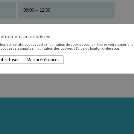
09:00 — 12:00
Aucun
sentement aux cookies
ion sur ce site, vous acceptez l'utilisation de cookies pour améliorer votre expérience
s pouvez personnaliser l'utilisation des cookies à l'aide du bouton ci-dessous.
ut refuser
Mes préférences