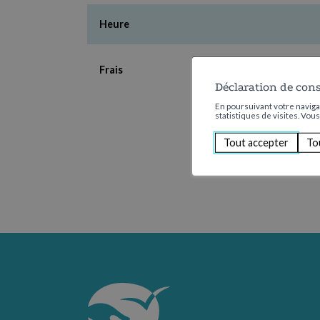
Heure
Frais
Déclaration de con
En poursuivant votre navigat
statistiques de visites. Vou
Tout accepter
To