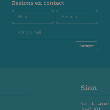
Restons en contact
Nom
Prénom
*
*
E-
mail
*
CAPTCHA
Envoyer
Sion
Rue de Lausanne 6
024 471 40 18