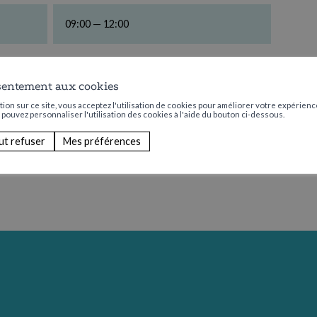
09:00 — 12:00
Aucun
sentement aux cookies
ion sur ce site, vous acceptez l'utilisation de cookies pour améliorer votre expérience
s pouvez personnaliser l'utilisation des cookies à l'aide du bouton ci-dessous.
ut refuser
Mes préférences