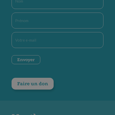
*
Prénom
*
E-
mail
*
CAPTCHA
Envoyer
Faire un don