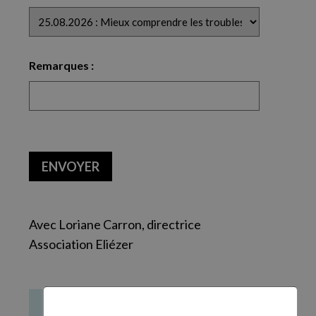
Remarques :
CAPTCHA
ENVOYER
Avec Loriane Carron, directrice
Association Eliézer
Catégorie