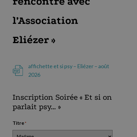
rencontre avec
l’Association
Eliézer »
affichette et si psy – Eliézer – août
2026
Inscription Soirée « Et si on
parlait psy… »
Titre
*