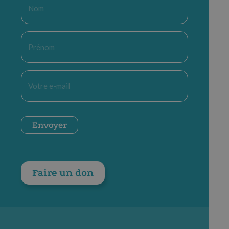
*
Prénom
*
E-
mail
*
CAPTCHA
Envoyer
Faire un don