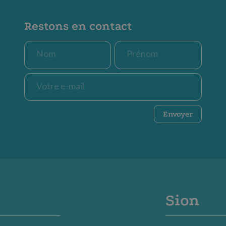
Restons en contact
Nom
Prénom
*
*
E-
mail
*
CAPTCHA
Envoyer
Sion