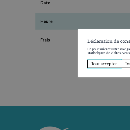
Date
Heure
Frais
Déclaration de con
En poursuivant votre navigat
statistiques de visites. Vou
Tout accepter
To