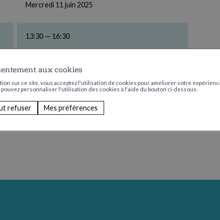
Mercredi 11 juin 2025
13:30 — 16:30
CHF 2.00 de participation
sentement aux cookies
ion sur ce site, vous acceptez l'utilisation de cookies pour améliorer votre expérience
s pouvez personnaliser l'utilisation des cookies à l'aide du bouton ci-dessous.
ut refuser
Mes préférences