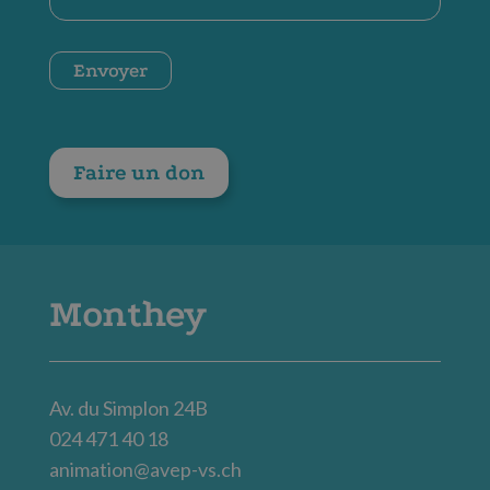
*
CAPTCHA
Envoyer
Faire un don
Monthey
Av. du Simplon 24B
024 471 40 18
animation@avep-vs.ch