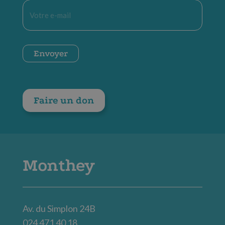
E-
mail
*
CAPTCHA
Envoyer
Faire un don
Monthey
Av. du Simplon 24B
024 471 40 18