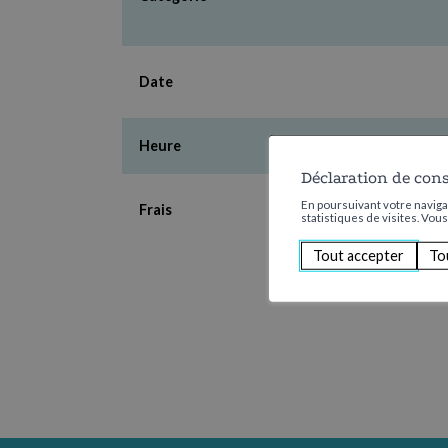
Date
Heure
Déclaration de con
En poursuivant votre navigat
Frais
statistiques de visites. Vou
Tout accepter
To