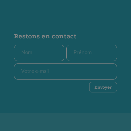
Restons en contact
Nom
Prénom
*
*
E-
mail
*
CAPTCHA
Envoyer