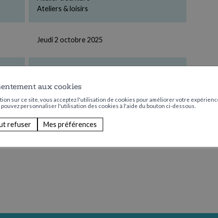
Ateliers & loisirs
Jeudi 2 octobre 2025
13:30 — 16:30
sentement aux cookies
ion sur ce site, vous acceptez l'utilisation de cookies pour améliorer votre expérience
Aucun
s pouvez personnaliser l'utilisation des cookies à l'aide du bouton ci-dessous.
ut refuser
Mes préférences