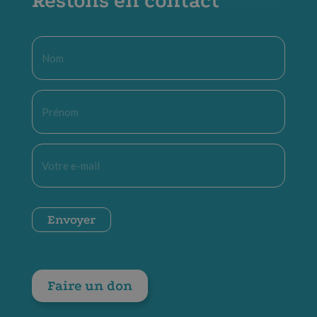
Restons en contact
Nom
*
Prénom
*
E-
mail
*
CAPTCHA
Envoyer
Faire un don