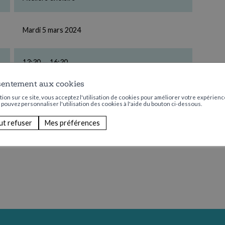
Mardi 5 mars 2024
13:30 — 16:30
sentement aux cookies
CHF 10.00 de participation
ion sur ce site, vous acceptez l'utilisation de cookies pour améliorer votre expérience
s pouvez personnaliser l'utilisation des cookies à l'aide du bouton ci-dessous.
ut refuser
Mes préférences