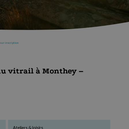
 sur inscription
 du vitrail à Monthey –
Ateliers & loisirs