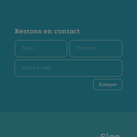
Restons en contact
Nom
Prénom
*
*
E-
mail
*
CAPTCHA
Envoyer
Sion