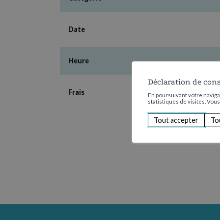
Date
Heure
Déclaration de con
Frais
En poursuivant votre navigat
statistiques de visites. Vou
Tout accepter
To