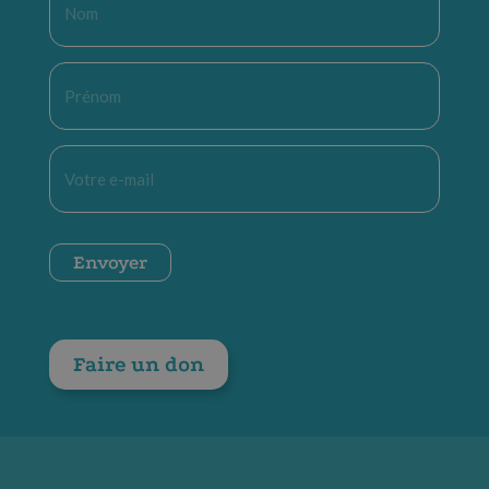
*
Prénom
*
E-
mail
*
CAPTCHA
Envoyer
Faire un don