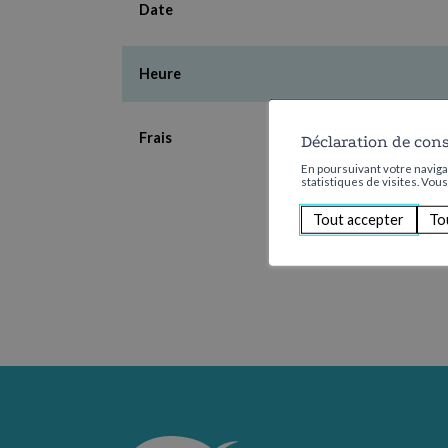
Date
Heure
Frais
Déclaration de con
En poursuivant votre navigat
statistiques de visites. Vou
Tout accepter
To