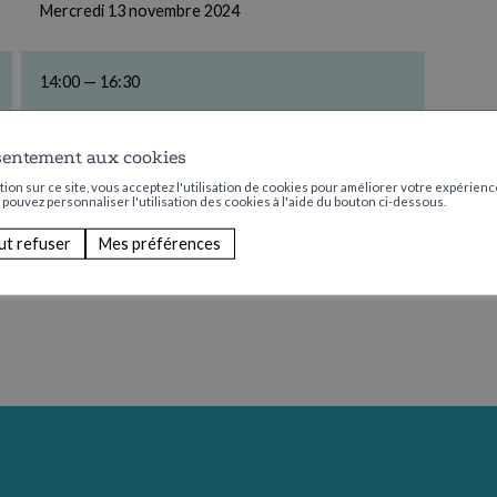
Mercredi 13 novembre 2024
14:00 — 16:30
Aucun
sentement aux cookies
ion sur ce site, vous acceptez l'utilisation de cookies pour améliorer votre expérience
s pouvez personnaliser l'utilisation des cookies à l'aide du bouton ci-dessous.
ut refuser
Mes préférences