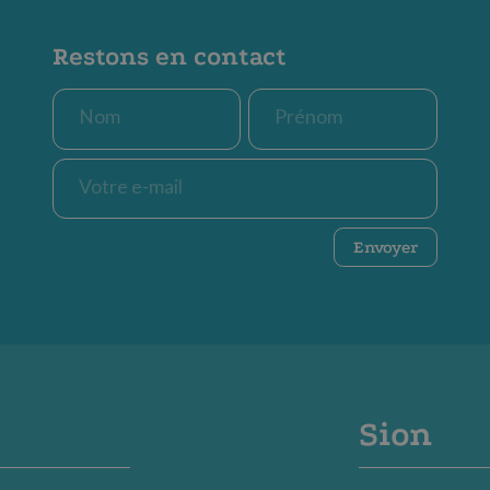
Restons en contact
Nom
Prénom
*
*
E-
mail
*
CAPTCHA
Envoyer
Sion