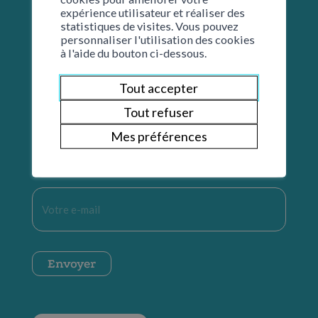
expérience utilisateur et réaliser des
statistiques de visites. Vous pouvez
Restons en contact
personnaliser l'utilisation des cookies
à l'aide du bouton ci-dessous.
Tout accepter
Nom
*
Tout refuser
Mes préférences
Prénom
*
E-
mail
*
CAPTCHA
Envoyer