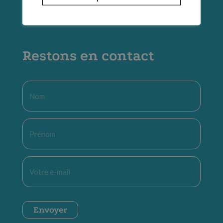
Restons en contact
Nom
*
Prénom
*
E-
mail
*
CAPTCHA
Envoyer