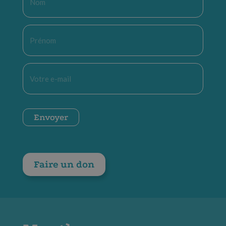
*
Prénom
*
E-
mail
*
CAPTCHA
Envoyer
Faire un don