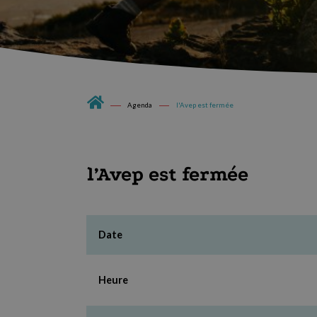
Agenda
l'Avep est fermée
l’Avep est fermée
Date
Heure