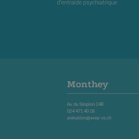
Monthey
Av. du Simplon 24B
024 471 40 18
animation@avep-vs.ch