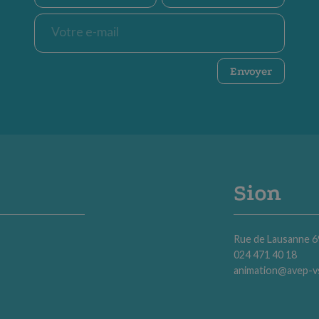
E-
mail
*
CAPTCHA
Envoyer
Sion
Rue de Lausanne 6
024 471 40 18
animation@avep-v