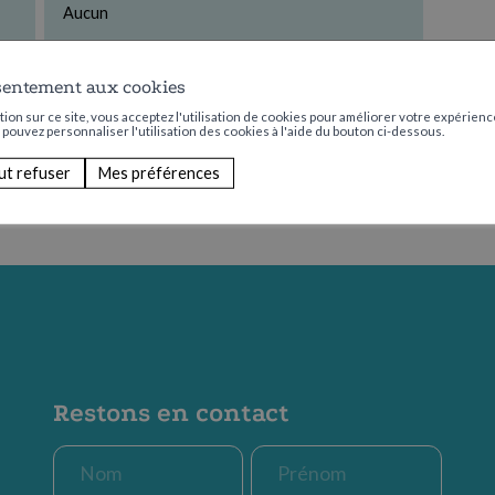
Aucun
sentement aux cookies
ion sur ce site, vous acceptez l'utilisation de cookies pour améliorer votre expérience
s pouvez personnaliser l'utilisation des cookies à l'aide du bouton ci-dessous.
ut refuser
Mes préférences
Restons en contact
Nom
Prénom
*
*