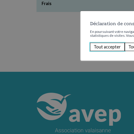
Frais
Déclaration de con
En poursuivant votre navigat
statistiques de visites. Vou
Tout accepter
To