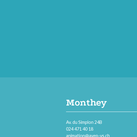
Monthey
Av. du Simplon 24B
024 471 40 18
animation@avep-vs.ch