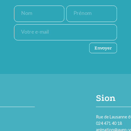
Nom
Prénom
(Nécessaire)
(Nécessaire)
E-
mail
(Nécessaire)
CAPTCHA
Envoyer
Sion
Rue de Lausanne 6
024 471 40 18
animation@avep-v