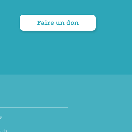
Faire un don
9
s.ch