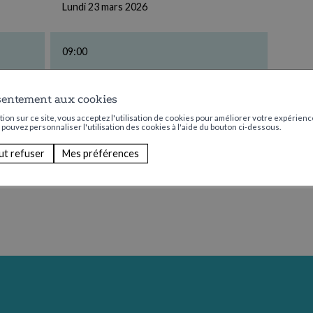
Lundi 23 mars 2026
09:00
Aucun
sentement aux cookies
ion sur ce site, vous acceptez l'utilisation de cookies pour améliorer votre expérience
s pouvez personnaliser l'utilisation des cookies à l'aide du bouton ci-dessous.
ut refuser
Mes préférences