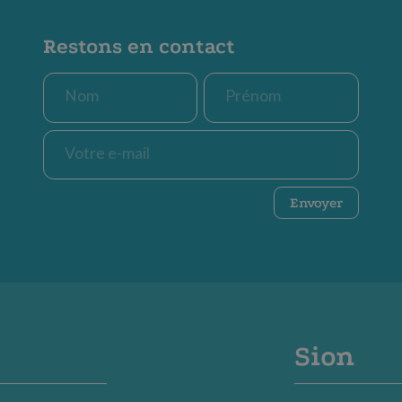
Restons en contact
Nom
Prénom
*
*
E-
mail
*
CAPTCHA
Envoyer
Sion