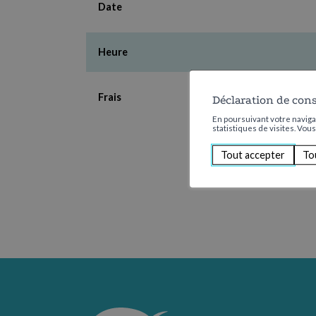
Date
Heure
Frais
Déclaration de con
En poursuivant votre navigat
statistiques de visites. Vou
Tout accepter
To