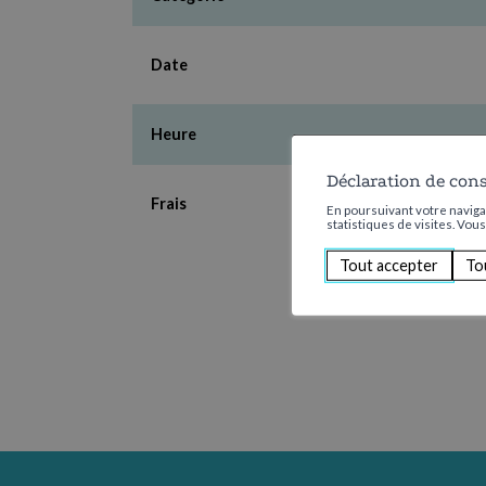
Date
Heure
Déclaration de con
Frais
En poursuivant votre navigat
statistiques de visites. Vou
Tout accepter
To