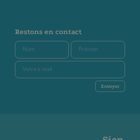
Restons en contact
Nom
Prénom
*
*
E-
mail
*
CAPTCHA
Envoyer
Sion