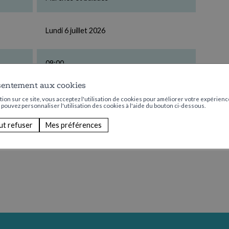
Lundi 6 juillet 2026
09:00
sentement aux cookies
Aucun
ion sur ce site, vous acceptez l'utilisation de cookies pour améliorer votre expérience
s pouvez personnaliser l'utilisation des cookies à l'aide du bouton ci-dessous.
ut refuser
Mes préférences