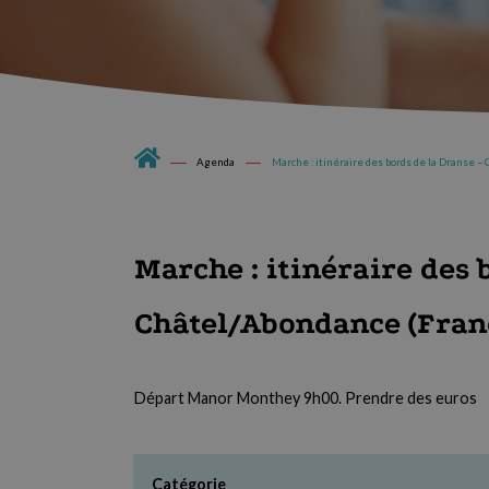
Agenda
Marche : itinéraire des bords de la Dranse –
Marche : itinéraire des 
Châtel/Abondance (Fran
Départ Manor Monthey 9h00. Prendre des euros
Catégorie