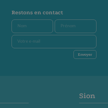
Restons en contact
Nom
Prénom
*
*
E-
mail
*
CAPTCHA
Envoyer
Sion