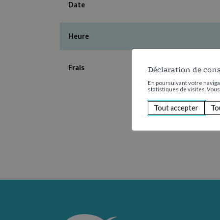
Date
Heure
Frais
Déclaration de con
En poursuivant votre navigat
statistiques de visites. Vou
Tout accepter
To