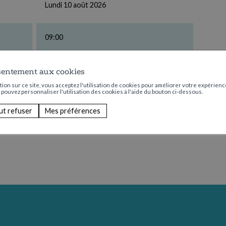
Lundi 10 août 2026
09:00
Aucun
sentement aux cookies
ion sur ce site, vous acceptez l'utilisation de cookies pour améliorer votre expérience
s pouvez personnaliser l'utilisation des cookies à l'aide du bouton ci-dessous.
ut refuser
Mes préférences