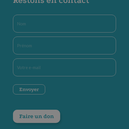
Restons en contact
Nom
*
Prénom
*
E-
mail
*
CAPTCHA
Envoyer
Faire un don