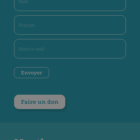
*
Prénom
*
E-
mail
*
CAPTCHA
Envoyer
Faire un don