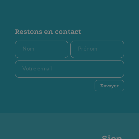
Restons en contact
Nom
Prénom
*
*
E-
mail
*
CAPTCHA
Envoyer
Sion