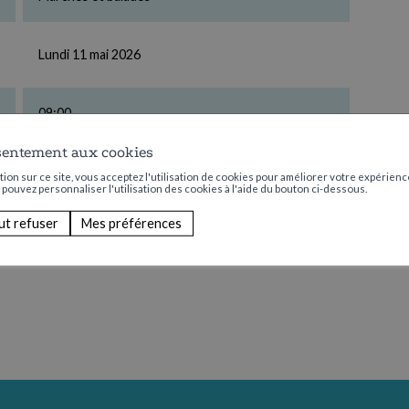
Lundi 11 mai 2026
09:00
sentement aux cookies
CHF 5.00 pour le transport
ion sur ce site, vous acceptez l'utilisation de cookies pour améliorer votre expérience
s pouvez personnaliser l'utilisation des cookies à l'aide du bouton ci-dessous.
ut refuser
Mes préférences