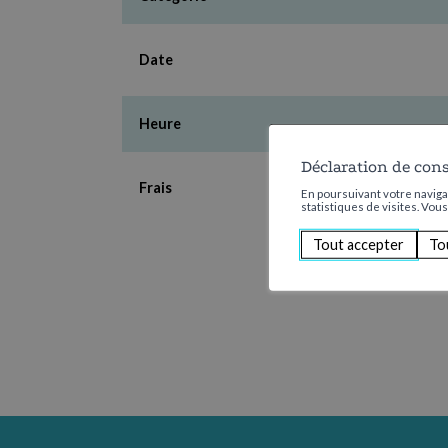
Date
Heure
Déclaration de con
Frais
En poursuivant votre navigat
statistiques de visites. Vou
Tout accepter
To