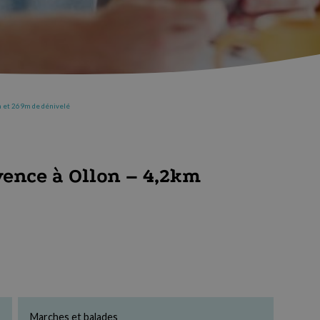
km et 269m de dénivelé
vence à Ollon – 4,2km
Marches et balades