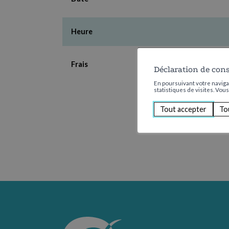
Heure
Frais
Déclaration de con
En poursuivant votre navigat
statistiques de visites. Vou
Tout accepter
To