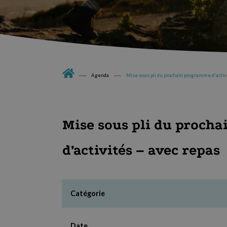
Agenda
Mise sous pli du prochain programme d'activi
Mise sous pli du proch
d’activités – avec repas
Catégorie
Date