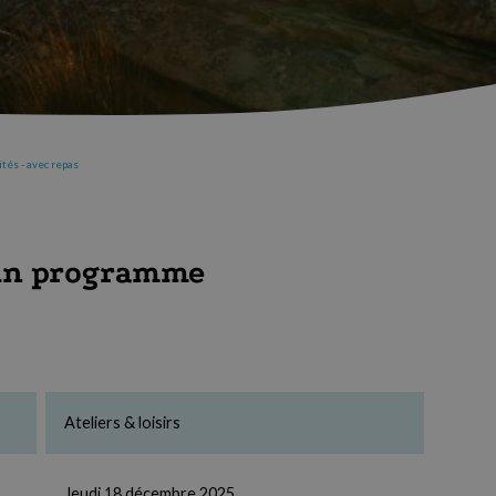
tés - avec repas
ain programme
Ateliers & loisirs
Jeudi 18 décembre 2025