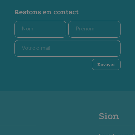
Restons en contact
Nom
Prénom
*
*
E-
mail
*
CAPTCHA
Envoyer
Sion