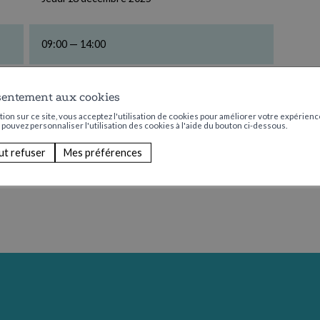
09:00 — 14:00
Aucun
sentement aux cookies
ion sur ce site, vous acceptez l'utilisation de cookies pour améliorer votre expérience
s pouvez personnaliser l'utilisation des cookies à l'aide du bouton ci-dessous.
ut refuser
Mes préférences