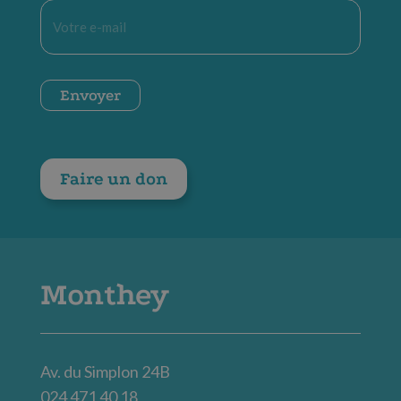
E-
mail
*
CAPTCHA
Envoyer
Faire un don
Monthey
Av. du Simplon 24B
024 471 40 18