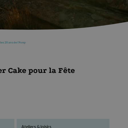
des 20 ans de l'Avep
r Cake pour la Fête
Ateliers & loisirs