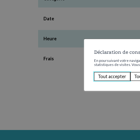
Date
Heure
Déclaration de con
Frais
En poursuivant votre navigat
statistiques de visites. Vou
Tout accepter
To