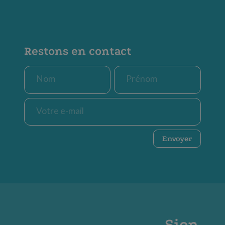
Restons en contact
Nom
Prénom
*
*
E-
mail
*
CAPTCHA
Envoyer
Sion