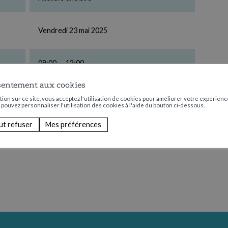
Vendredi 23 mai 2025
09:00 — 12:00
sentement aux cookies
Aucun
ion sur ce site, vous acceptez l'utilisation de cookies pour améliorer votre expérience
s pouvez personnaliser l'utilisation des cookies à l'aide du bouton ci-dessous.
ut refuser
Mes préférences