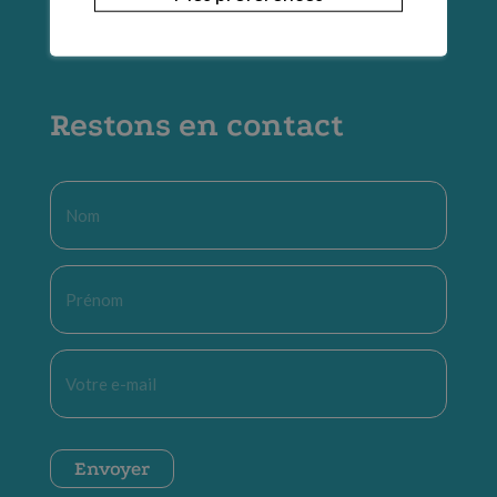
Restons en contact
Nom
*
Prénom
*
E-
mail
*
CAPTCHA
Envoyer