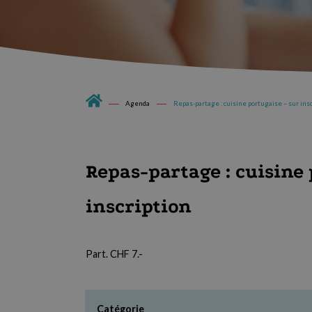
Agenda
Repas-partage : cuisine portugaise – sur insc
Repas-partage : cuisine 
inscription
Part. CHF 7.-
Catégorie