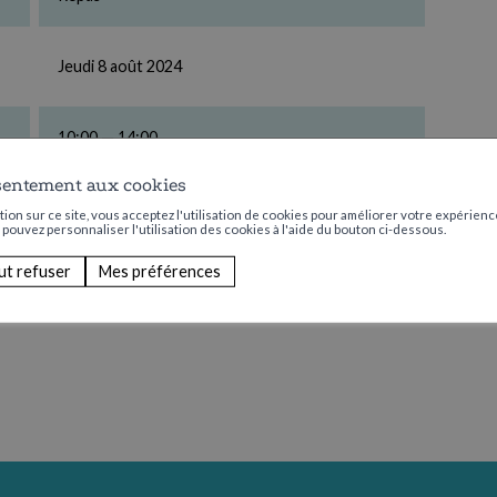
Jeudi 8 août 2024
10:00 — 14:00
sentement aux cookies
CHF 7.00 de participation
ion sur ce site, vous acceptez l'utilisation de cookies pour améliorer votre expérience
s pouvez personnaliser l'utilisation des cookies à l'aide du bouton ci-dessous.
ut refuser
Mes préférences