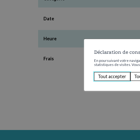
Date
Heure
Déclaration de con
Frais
En poursuivant votre navigat
statistiques de visites. Vou
Tout accepter
To