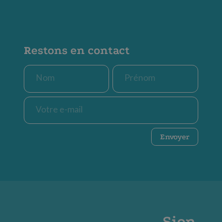
Restons en contact
Nom
Prénom
*
*
E-
mail
*
CAPTCHA
Envoyer
Sion