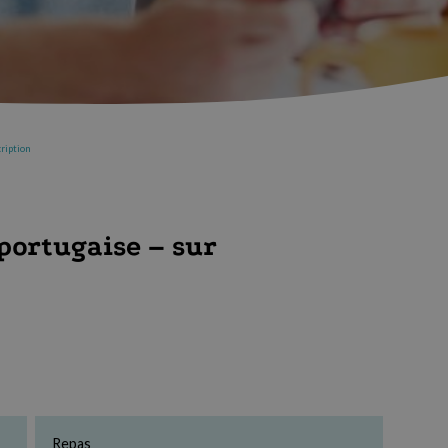
ription
portugaise – sur
Repas