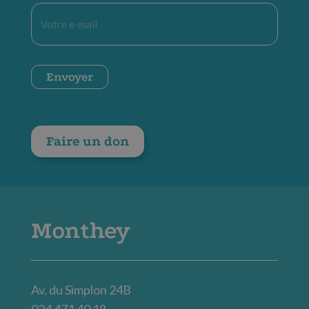
E-
mail
*
CAPTCHA
Envoyer
Faire un don
Monthey
Av. du Simplon 24B
024 471 40 18