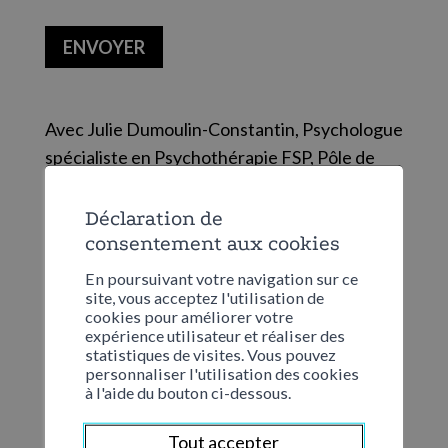
CAPTCHA
ENVOYER
Avec Julie Dumoulin-Constantin, Psychologue
spécialiste en Psychothérapie FSP, Pôle de
psychiatrie de l’Hôpital du Valais, CCPP de
Sion
Déclaration de
consentement aux cookies
En poursuivant votre navigation sur ce
site, vous acceptez l'utilisation de
Catégorie
cookies pour améliorer votre
expérience utilisateur et réaliser des
statistiques de visites. Vous pouvez
Soirée à thème "Et si on parlait psy..."
personnaliser l'utilisation des cookies
à l'aide du bouton ci-dessous.
Date
Tout accepter