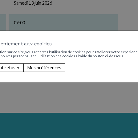
Samedi 13 juin 2026
09:00
CHF 10.00 de participation
sentement aux cookies
ion sur ce site, vous acceptez l'utilisation de cookies pour améliorer votre expérience
s pouvez personnaliser l'utilisation des cookies à l'aide du bouton ci-dessous.
ut refuser
Mes préférences