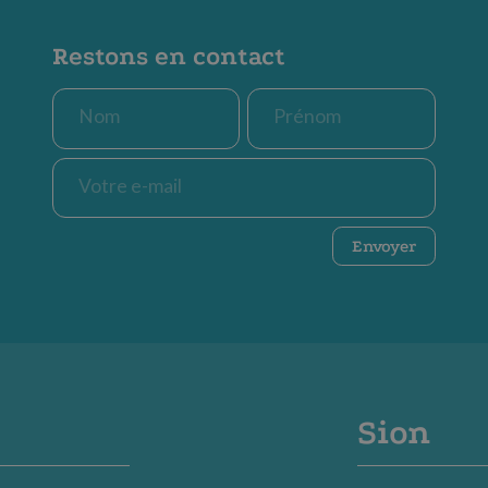
Restons en contact
Nom
Prénom
*
*
E-
mail
*
CAPTCHA
Envoyer
Sion