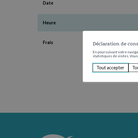
Date
Heure
Frais
Déclaration de con
En poursuivant votre navigat
statistiques de visites. Vou
Tout accepter
To