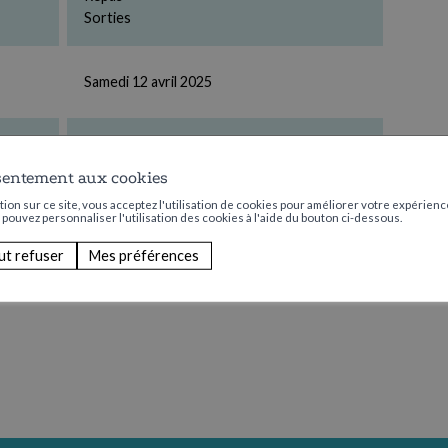
Sorties
Samedi 12 avril 2025
11:00
sentement aux cookies
ion sur ce site, vous acceptez l'utilisation de cookies pour améliorer votre expérience
Part. CHF 25.-
s pouvez personnaliser l'utilisation des cookies à l'aide du bouton ci-dessous.
ut refuser
Mes préférences