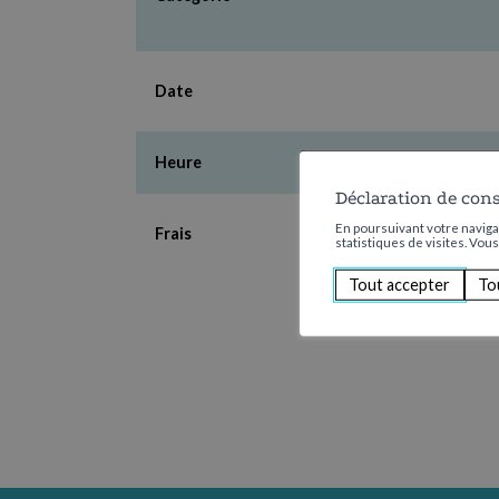
Date
Heure
Déclaration de con
En poursuivant votre navigat
Frais
statistiques de visites. Vou
Tout accepter
To