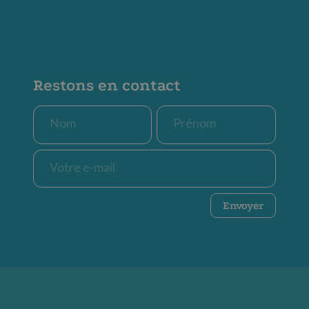
Restons en contact
Nom
Prénom
*
*
E-
mail
*
CAPTCHA
Envoyer