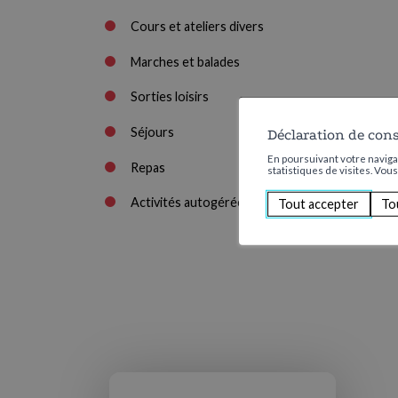
Cours et ateliers divers
Marches et balades
Sorties loisirs
Séjours
Déclaration de con
En poursuivant votre navigat
Repas
statistiques de visites. Vou
Activités autogérées
Tout accepter
To