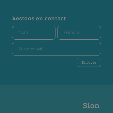
Restons en contact
Nom
Prénom
*
*
E-
mail
*
CAPTCHA
Envoyer
Sion